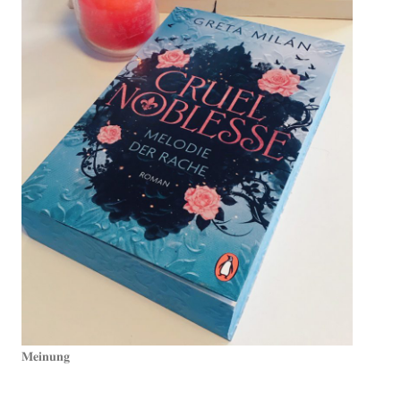
𝐌𝐞𝐢𝐧𝐮𝐧𝐠