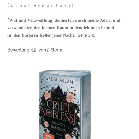
( Ｕｒｂａｎ Ｒｏｍａｎｔａｓｙ)
”𝐖𝐮𝐭 𝐮𝐧𝐝 𝐕𝐞𝐫𝐳𝐰𝐞𝐢𝐟𝐥𝐮𝐧𝐠 𝐝𝐨𝐧𝐧𝐞𝐫𝐭𝐞𝐧 𝐝𝐮𝐫𝐜𝐡 𝐦𝐞𝐢𝐧𝐞 𝐀𝐝𝐞𝐫𝐧 𝐮𝐧𝐝
𝐯𝐞𝐫𝐰𝐚𝐧𝐝𝐞𝐥𝐭𝐞𝐧 𝐝𝐞𝐧 𝐤𝐥𝐞𝐢𝐧𝐞𝐧 𝐑𝐚𝐮𝐦 𝐢𝐧 𝐝𝐞𝐦 𝐢𝐜𝐡 𝐦𝐢𝐜𝐡 𝐛𝐞𝐟𝐚𝐧𝐝,
𝐢𝐧 𝐝𝐞𝐧 𝐟𝐢𝐧𝐬𝐭𝐞𝐫𝐞𝐧 𝐊𝐞𝐥𝐥𝐞𝐫 𝐣𝐞𝐧𝐞𝐫 𝐍𝐚𝐜𝐡𝐭.” 𝖲𝖾𝗂𝗍𝖾 291
Bewertung 4,5 von 5 Sterne