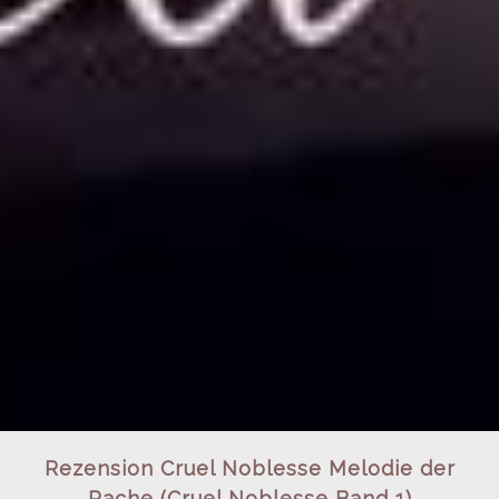
Rezension Cruel Noblesse Melodie der
Rache (Cruel Noblesse Band 1)