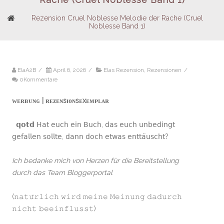
Rezension Cruel Noblesse Melodie der Rache (Cruel
Noblesse Band 1)
ElaA2B
/
April 6, 2026
/
Elas Rezension
,
Rezensionen
/
0Kommentare
ᴡᴇʀʙᴜɴɢ | ʀᴇᴢᴇɴsɪᴏɴsᴇxᴇᴍᴘʟᴀʀ
𝗾𝗼𝘁𝗱 𝖧𝖺𝗍 𝖾𝗎𝖼𝗁 𝖾𝗂𝗇 𝖡𝗎𝖼𝗁, 𝖽𝖺𝗌 𝖾𝗎𝖼𝗁 𝗎𝗇𝖻𝖾𝖽𝗂𝗇𝗀𝗍
𝗀𝖾𝖿𝖺𝗅𝗅𝖾𝗇 𝗌𝗈𝗅𝗅𝗍𝖾, 𝖽𝖺𝗇𝗇 𝖽𝗈𝖼𝗁 𝖾𝗍𝗐𝖺𝗌 𝖾𝗇𝗍𝗍𝖺̈𝗎𝗌𝖼𝗁𝗍?
Ich bedanke mich von Herzen für die Bereitstellung
durch das Team Bloggerportal
(𝚗𝚊𝚝𝚞̈𝚛𝚕𝚒𝚌𝚑 𝚠𝚒𝚛𝚍 𝚖𝚎𝚒𝚗𝚎 𝙼𝚎𝚒𝚗𝚞𝚗𝚐 𝚍𝚊𝚍𝚞𝚛𝚌𝚑
𝚗𝚒𝚌𝚑𝚝 𝚋𝚎𝚎𝚒𝚗𝚏𝚕𝚞𝚜𝚜𝚝)