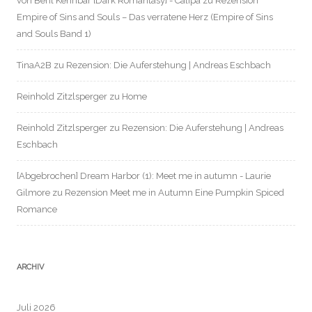
von Beril Kehribar [Dark Romantasy] - Calipa
zu
Rezension
Empire of Sins and Souls – Das verratene Herz (Empire of Sins
and Souls Band 1)
TinaA2B
zu
Rezension: Die Auferstehung | Andreas Eschbach
Reinhold Zitzlsperger
zu
Home
Reinhold Zitzlsperger
zu
Rezension: Die Auferstehung | Andreas
Eschbach
[Abgebrochen] Dream Harbor (1): Meet me in autumn - Laurie
Gilmore
zu
Rezension Meet me in Autumn Eine Pumpkin Spiced
Romance
ARCHIV
Juli 2026