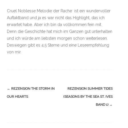
Cruel Noblesse Melodie der Rache ist ein wundervoller
Auftaktband und ja es war nicht das Highlight, das ich
erwartet habe. Aber ich bin da vollkommen fein mit.
Denn die Geschichte hat mich im Ganzen gut unterhalten
und ich würde am liebsten morgen schon weiterlesen.
Deswegen gibt es 4,5 Sterne und eine Leseempfehlung
von mir.
Navigation
←
REZENSION THE STORM IN
REZENSION SUMMER TIDES
(Beiträge)
OUR HEARTS
(SEASONS BY THE SEA ST. IVES
BAND 1)
→