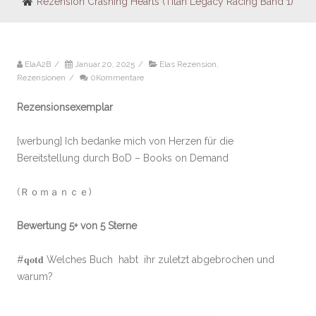
Rezension Crashing Hearts (Titan Legacy Racing Band 1)
ElaA2B
/
Januar 20, 2025
/
Elas Rezension
,
Rezensionen
/
0Kommentare
Rezensionsexemplar
[werbung] Ich bedanke mich von Herzen für die
Bereitstellung durch BoD – Books on Demand
(Ｒｏｍａｎｃｅ)
Bewertung 5+ von 5 Sterne
#𝐪𝐨𝐭𝐝 Welches Buch habt ihr zuletzt abgebrochen und
warum?