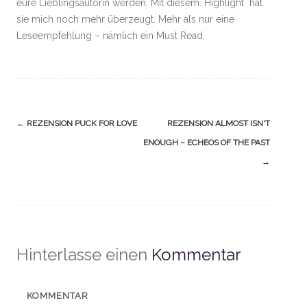
eure Lieblingsautorin werden. Mit diesem. Highlight hat
sie mich noch mehr überzeugt. Mehr als nur eine
Leseempfehlung – nämlich ein Must Read.
Navigation
←
REZENSION PUCK FOR LOVE
REZENSION ALMOST ISN‘T
(Beiträge)
ENOUGH – ECHEOS OF THE PAST
→
Hinterlasse einen
Kommentar
KOMMENTAR