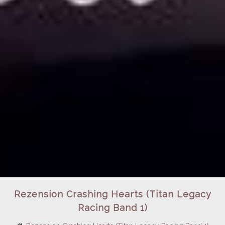
Rezension Crashing Hearts (Titan Legacy
Racing Band 1)