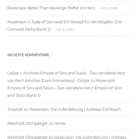
Rezension Better Than Revenge Treffer ins Herz
Juli 3, 2026
Rezension A Taste of Cornwall Ein Rezept für Herzklopfen (Die
Cornwall Reihe Band 3)
Juli 3, 2026
NEUESTE KOMMENTARE
Calipa » Archives Empire of Sins and Souls - Das verratene Herz
von Beril Kehribar [Dark Romantasy] - Calipa
zu
Rezension
Empire of Sins and Souls – Das verratene Herz (Empire of Sins
and Souls Band 1)
TinaA2B
zu
Rezension: Die Auferstehung | Andreas Eschbach
Reinhold Zitzlsperger
zu
Home
Reinhold Zitzlsperger
zu
Rezension: Die Auferstehung | Andreas