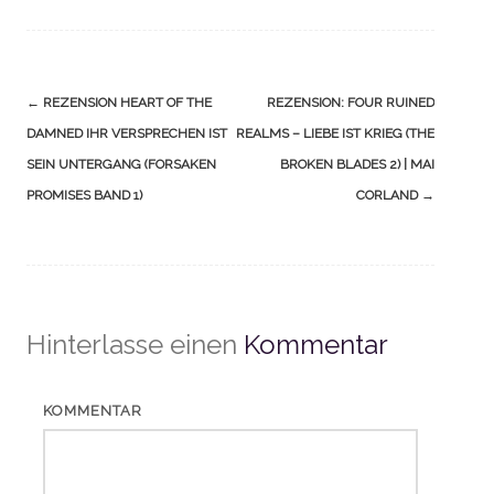
Navigation
←
REZENSION HEART OF THE
REZENSION: FOUR RUINED
(Beiträge)
DAMNED IHR VERSPRECHEN IST
REALMS – LIEBE IST KRIEG (THE
SEIN UNTERGANG (FORSAKEN
BROKEN BLADES 2) | MAI
PROMISES BAND 1)
CORLAND
→
Hinterlasse einen
Kommentar
KOMMENTAR