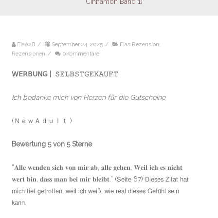
Cinnamon Band 1)
ElaA2B
/
September 24, 2025
/
Elas Rezension
,
Rezensionen
/
0Kommentare
𝖶𝖤𝖱𝖡𝖴𝖭𝖦 | 𝚂𝙴𝙻𝙱𝚂𝚃𝙶𝙴𝙺𝙰𝚄𝙵𝚃
Ich bedanke mich von Herzen für die Gutscheine
(ＮｅｗＡｄｕｌｔ )
Bewertung 5 von 5 Sterne
”𝐀𝐥𝐥𝐞 𝐰𝐞𝐧𝐝𝐞𝐧 𝐬𝐢𝐜𝐡 𝐯𝐨𝐧 𝐦𝐢𝐫 𝐚𝐛, 𝐚𝐥𝐥𝐞 𝐠𝐞𝐡𝐞𝐧. 𝐖𝐞𝐢𝐥 𝐢𝐜𝐡 𝐞𝐬 𝐧𝐢𝐜𝐡𝐭
𝐰𝐞𝐫𝐭 𝐛𝐢𝐧, 𝐝𝐚𝐬𝐬 𝐦𝐚𝐧 𝐛𝐞𝐢 𝐦𝐢𝐫 𝐛𝐥𝐞𝐢𝐛𝐭.” (𝖲𝖾𝗂𝗍𝖾 67) 𝖣𝗂𝖾𝗌𝖾𝗌 𝖹𝗂𝗍𝖺𝗍 𝗁𝖺𝗍
𝗆𝗂𝖼𝗁 𝗍𝗂𝖾𝖿 𝗀𝖾𝗍𝗋𝗈𝖿𝖿𝖾𝗇, 𝗐𝖾𝗂𝗅 𝗂𝖼𝗁 𝗐𝖾𝗂ß, 𝗐𝗂𝖾 𝗋𝖾𝖺𝗅 𝖽𝗂𝖾𝗌𝖾𝗌 𝖦𝖾𝖿𝗎̈𝗁𝗅 𝗌𝖾𝗂𝗇
𝗄𝖺𝗇𝗇.