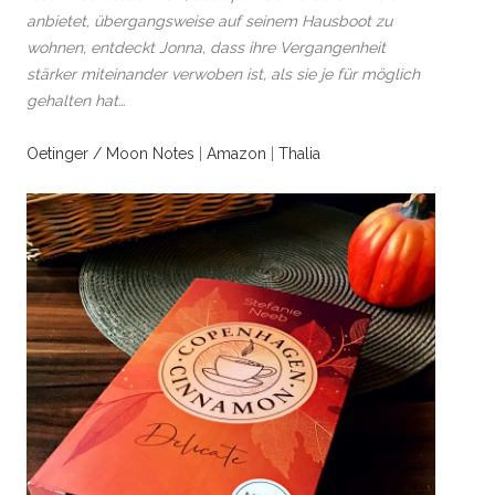
anbietet, übergangsweise auf seinem Hausboot zu
wohnen, entdeckt Jonna, dass ihre Vergangenheit
stärker miteinander verwoben ist, als sie je für möglich
gehalten hat…
Oetinger / Moon Notes
|
Amazon
|
Thalia