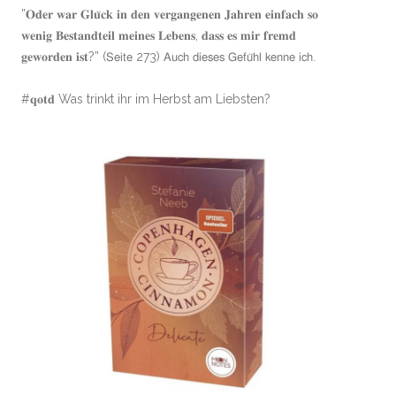
”𝐎𝐝𝐞𝐫 𝐰𝐚𝐫 𝐆𝐥𝐮̈𝐜𝐤 𝐢𝐧 𝐝𝐞𝐧 𝐯𝐞𝐫𝐠𝐚𝐧𝐠𝐞𝐧𝐞𝐧 𝐉𝐚𝐡𝐫𝐞𝐧 𝐞𝐢𝐧𝐟𝐚𝐜𝐡 𝐬𝐨
𝐰𝐞𝐧𝐢𝐠 𝐁𝐞𝐬𝐭𝐚𝐧𝐝𝐭𝐞𝐢𝐥 𝐦𝐞𝐢𝐧𝐞𝐬 𝐋𝐞𝐛𝐞𝐧𝐬, 𝐝𝐚𝐬𝐬 𝐞𝐬 𝐦𝐢𝐫 𝐟𝐫𝐞𝐦𝐝
𝐠𝐞𝐰𝐨𝐫𝐝𝐞𝐧 𝐢𝐬𝐭?” (𝖲𝖾𝗂𝗍𝖾 273) 𝖠𝗎𝖼𝗁 𝖽𝗂𝖾𝗌𝖾𝗌 𝖦𝖾𝖿𝗎̈𝗁𝗅 𝗄𝖾𝗇𝗇𝖾 𝗂𝖼𝗁.
#𝐪𝐨𝐭𝐝 Was trinkt ihr im Herbst am Liebsten?