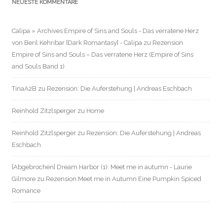
NEUESTE KOMMENTARE
Calipa » Archives Empire of Sins and Souls - Das verratene Herz
von Beril Kehribar [Dark Romantasy] - Calipa
zu
Rezension
Empire of Sins and Souls – Das verratene Herz (Empire of Sins
and Souls Band 1)
TinaA2B
zu
Rezension: Die Auferstehung | Andreas Eschbach
Reinhold Zitzlsperger
zu
Home
Reinhold Zitzlsperger
zu
Rezension: Die Auferstehung | Andreas
Eschbach
[Abgebrochen] Dream Harbor (1): Meet me in autumn - Laurie
Gilmore
zu
Rezension Meet me in Autumn Eine Pumpkin Spiced
Romance