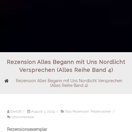
Rezension Alles Begann mit Uns Nordlicht
Versprechen (Alles Reihe Band 4)
Rezension Alles Begann mit Uns Nordlicht Versprechen
(Alles Reihe Band 4)
ElaA2B
/
August 3, 2024
/
Elas Rezension
,
Rezensionen
/
0Kommentare
Rezensionsexemplar