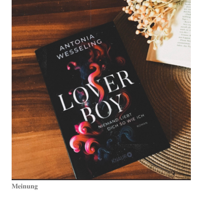
𝐌𝐞𝐢𝐧𝐮𝐧𝐠