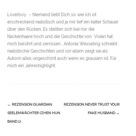
Loverboy – Niemand liebt Dich so wie ich ist
erschreckend realistisch und ja mir lief ein kalter Schauer
über den Rücken. Es stellten sich bei mir die
Nackenhaare hoch und die Geschichte von Vivian hat
mich berührt und zerrissen . Antonia Wesseling schreibt
realistische Geschichten und vor allem zeigt sie als
Autorin alles ungeschönt auch wenn es grausam ist. Für
mich ein Jahreshighlight.
Navigation
←
REZENSION GUARDIAN
REZENSION NEVER TRUST YOUR
(Beiträge)
SEELENWÄCHTER (ZHEN HUN
FAKE HUSBAND
→
BAND 1)