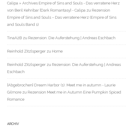
Calipa » Archives Empire of Sins and Souls - Das verratene Herz
von Beril Kehribar [Dark Romantasy] - Calipa
zu
Rezension
Empire of Sins and Souls – Das verratene Herz (Empire of Sins
and Souls Band 1)
TinaA2B
zu
Rezension: Die Auferstehung | Andreas Eschbach
Reinhold Zitzlsperger
zu
Home
Reinhold Zitzlsperger
zu
Rezension: Die Auferstehung | Andreas
Eschbach
[Abgebrochen] Dream Harbor (1): Meet me in autumn - Laurie
Gilmore
zu
Rezension Meet me in Autumn Eine Pumpkin Spiced
Romance
ARCHIV