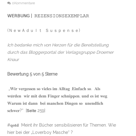
0Kommentare
𝖶𝖤𝖱𝖡𝖴𝖭𝖦 | 𝚁𝙴𝚉𝙴𝙽𝚂𝙸𝙾𝙽𝚂𝙴𝚇𝙴𝙼𝙿𝙻𝙰𝚁
(ＮｅｗＡｄｕｌｔ Ｓｕｓｐｅｎｓｅ)
Ich bedanke mich von Herzen für die Bereitstellung
durch das Bloggerportal der Verlagsgruppe Droemer
Knaur
Bewertung 5 von 5 Sterne
„𝐖𝐢𝐫 𝐯𝐞𝐫𝐠𝐞𝐬𝐬𝐞𝐧 𝐬𝐨 𝐯𝐢𝐞𝐥𝐞𝐬 𝐢𝐦 𝐀𝐥𝐥𝐭𝐚𝐠 .𝐄𝐢𝐧𝐟𝐚𝐜𝐡 𝐬𝐨. 𝐀𝐥𝐬
𝐰𝐮̈𝐫𝐝𝐞𝐧 𝐰𝐢𝐫 𝐦𝐢𝐭 𝐝𝐞𝐦 𝐅𝐢𝐧𝐠𝐞𝐫 𝐬𝐜𝐡𝐧𝐢𝐩𝐩𝐞𝐧, 𝐮𝐧𝐝 𝐞𝐬 𝐢𝐬𝐭 𝐰𝐞𝐠.
𝐖𝐚𝐫𝐮𝐦 𝐢𝐬𝐭 𝐝𝐚𝐧𝐧 𝐛𝐞𝐢 𝐦𝐚𝐧𝐜𝐡𝐞𝐧 𝐃𝐢𝐧𝐠𝐞𝐧 𝐬𝐨 𝐮𝐧𝐞𝐧𝐝𝐥𝐢𝐜𝐡
𝐬𝐜𝐡𝐰𝐞𝐫?“ [𝗦𝗲𝗶𝘁𝗲 259]
#𝐪𝐨𝐭𝐝 Meint ihr Bücher sensibilisieren für Themen. Wie
hier bei der „Loverboy Masche“ ?