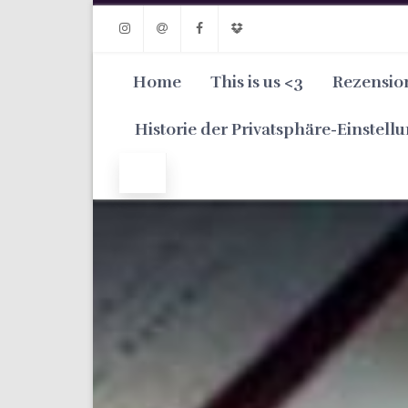
Instagram
Email
Facebook
Dropbox
Home
This is us <3
Rezensio
Historie der Privatsphäre-Einstell