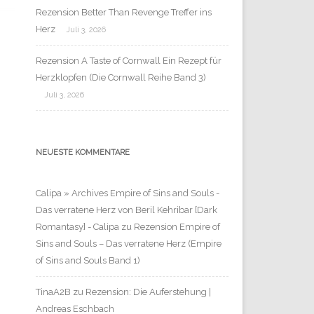
Rezension Better Than Revenge Treffer ins
Herz
Juli 3, 2026
Rezension A Taste of Cornwall Ein Rezept für
Herzklopfen (Die Cornwall Reihe Band 3)
Juli 3, 2026
NEUESTE KOMMENTARE
Calipa » Archives Empire of Sins and Souls -
Das verratene Herz von Beril Kehribar [Dark
Romantasy] - Calipa
zu
Rezension Empire of
Sins and Souls – Das verratene Herz (Empire
of Sins and Souls Band 1)
TinaA2B
zu
Rezension: Die Auferstehung |
Andreas Eschbach