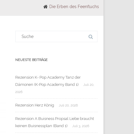
Die Erben des Feenfluchs
Suchergebnis
für:
NEUESTE BEITRÄGE
Rezension K- Pop Academy Tanz der
Dämonen (K-Pop Academy Band 1)
Juli 20,
2026
Rezension Herz König
Juli 20, 2026
Rezension A Buisness Propsal Liebe braucht
keinen Buisnessplan (Band 1)
Juli 3, 2026