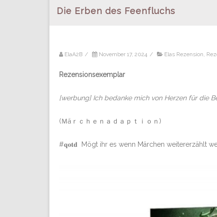
Die Erben des Feenfluchs
ElaA2B
/
November 17, 2024
/
Elas Rezension
,
Rez
Rezensionsexemplar
[werbung] Ich bedanke mich von Herzen für die 
(Ｍäｒｃｈｅｎａｄａｐｔｉｏｎ)
#𝐪𝐨𝐭𝐝 Mögt ihr es wenn Märchen weitererzählt 