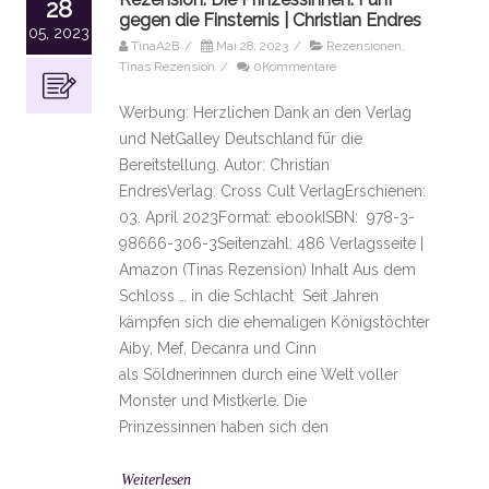
28
gegen die Finsternis | Christian Endres
05, 2023
TinaA2B
/
Mai 28, 2023
/
Rezensionen
,
Tinas Rezension
/
0Kommentare
Werbung: Herzlichen Dank an den Verlag
und NetGalley Deutschland für die
Bereitstellung. Autor: Christian
EndresVerlag: Cross Cult VerlagErschienen:
03. April 2023Format: ebookISBN: 978-3-
98666-306-3Seitenzahl: 486 Verlagsseite |
Amazon (Tinas Rezension) Inhalt Aus dem
Schloss … in die Schlacht Seit Jahren
kämpfen sich die ehemaligen Königstöchter
Aiby, Mef, Decanra und Cinn
als Söldnerinnen durch eine Welt voller
Monster und Mistkerle. Die
Prinzessinnen haben sich den
Weiterlesen