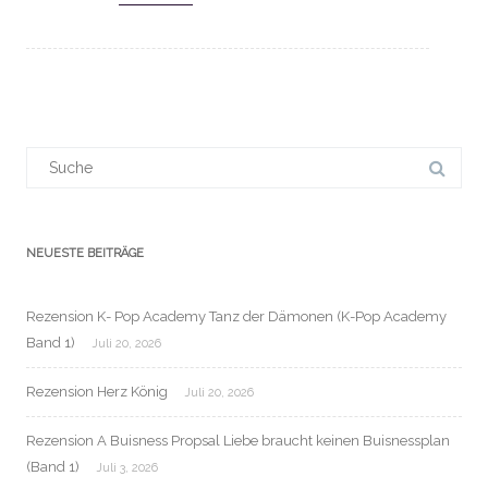
Suchergebnis
für:
NEUESTE BEITRÄGE
Rezension K- Pop Academy Tanz der Dämonen (K-Pop Academy
Band 1)
Juli 20, 2026
Rezension Herz König
Juli 20, 2026
Rezension A Buisness Propsal Liebe braucht keinen Buisnessplan
(Band 1)
Juli 3, 2026