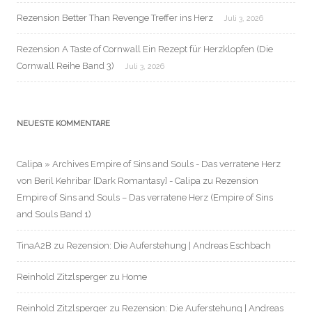
Rezension Better Than Revenge Treffer ins Herz
Juli 3, 2026
Rezension A Taste of Cornwall Ein Rezept für Herzklopfen (Die
Cornwall Reihe Band 3)
Juli 3, 2026
NEUESTE KOMMENTARE
Calipa » Archives Empire of Sins and Souls - Das verratene Herz
von Beril Kehribar [Dark Romantasy] - Calipa
zu
Rezension
Empire of Sins and Souls – Das verratene Herz (Empire of Sins
and Souls Band 1)
TinaA2B
zu
Rezension: Die Auferstehung | Andreas Eschbach
Reinhold Zitzlsperger
zu
Home
Reinhold Zitzlsperger
zu
Rezension: Die Auferstehung | Andreas