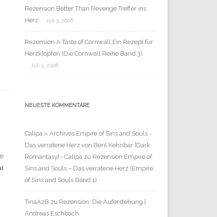
Rezension Better Than Revenge Treffer ins
Herz
Juli 3, 2026
Rezension A Taste of Cornwall Ein Rezept für
Herzklopfen (Die Cornwall Reihe Band 3)
Juli 3, 2026
NEUESTE KOMMENTARE
Calipa » Archives Empire of Sins and Souls -
Das verratene Herz von Beril Kehribar [Dark
ie
Romantasy] - Calipa
zu
Rezension Empire of
𝐭
Sins and Souls – Das verratene Herz (Empire
of Sins and Souls Band 1)
TinaA2B
zu
Rezension: Die Auferstehung |
Andreas Eschbach