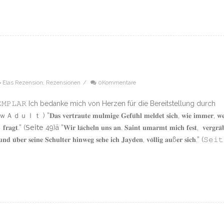
Elas Rezension
,
Rezensionen
/
0Kommentare
𝙴𝚇𝙴𝙼𝙿𝙻𝙰𝚁 Ich bedanke mich von Herzen für die Bereitstellung durch
 𝐯𝐞𝐫𝐭𝐫𝐚𝐮𝐭𝐞 𝐦𝐮𝐥𝐦𝐢𝐠𝐞 𝐆𝐞𝐟𝐮̈𝐡𝐥 𝐦𝐞𝐥𝐝𝐞𝐭 𝐬𝐢𝐜𝐡, 𝐰𝐢𝐞 𝐢𝐦𝐦𝐞𝐫, 𝐰𝐞
𝐟𝐫𝐚𝐠𝐭.” (𝖲𝖾𝗂𝗍𝖾 49)ä ”𝐖𝐢𝐫 𝐥𝐚̈𝐜𝐡𝐞𝐥𝐧 𝐮𝐧𝐬 𝐚𝐧. 𝐒𝐚𝐢𝐧𝐭 𝐮𝐦𝐚𝐫𝐦𝐭 𝐦𝐢𝐜𝐡 𝐟𝐞𝐬𝐭, 𝐯𝐞𝐫𝐠𝐫𝐚̈
𝐧𝐝 𝐮̈𝐛𝐞𝐫 𝐬𝐞𝐢𝐧𝐞 𝐒𝐜𝐡𝐮𝐥𝐭𝐞𝐫 𝐡𝐢𝐧𝐰𝐞𝐠 𝐬𝐞𝐡𝐞 𝐢𝐜𝐡 𝐉𝐚𝐲𝐝𝐞𝐧, 𝐯𝐨̈𝐥𝐥𝐢𝐠 𝐚𝐮ß𝐞𝐫 𝐬𝐢𝐜𝐡.” (𝚂𝚎𝚒