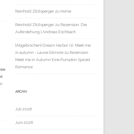
Reinhold Zitzlsperger
zu
Home
Reinhold Zitzlsperger
zu
Rezension: Die
Auferstehung | Andreas Eschbach
[Abgebrochen] Dream Harbor (1): Meet me
in autumn - Laurie Gilmore
zu
Rezension
Meet me in Autumn Eine Pumpkin Spiced
Romance
𝐧𝐧
𝐭
𝚎
ARCHIV
Juli 2026
Juni 2026