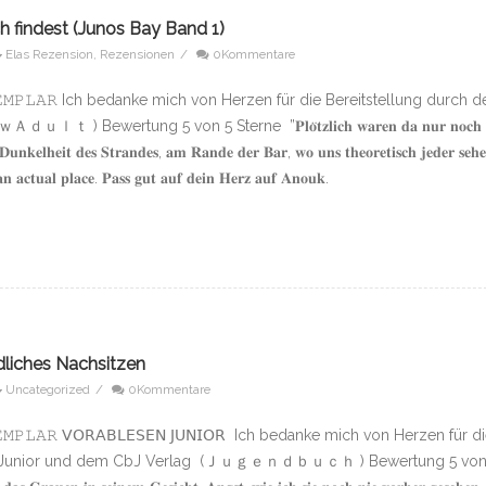
findest (Junos Bay Band 1)
Elas Rezension
,
Rezensionen
/
0Kommentare
𝙴𝚇𝙴𝙼𝙿𝙻𝙰𝚁 Ich bedanke mich von Herzen für die Bereitstellung durch 
) Bewertung 5 von 5 Sterne ”𝐏𝐥𝐨̈𝐭𝐳𝐥𝐢𝐜𝐡 𝐰𝐚𝐫𝐞𝐧 𝐝𝐚 𝐧𝐮𝐫 𝐧𝐨𝐜𝐡
𝐮𝐧𝐤𝐞𝐥𝐡𝐞𝐢𝐭 𝐝𝐞𝐬 𝐒𝐭𝐫𝐚𝐧𝐝𝐞𝐬, 𝐚𝐦 𝐑𝐚𝐧𝐝𝐞 𝐝𝐞𝐫 𝐁𝐚𝐫, 𝐰𝐨 𝐮𝐧𝐬 𝐭𝐡𝐞𝐨𝐫𝐞𝐭𝐢𝐬𝐜𝐡 𝐣𝐞𝐝𝐞𝐫 𝐬𝐞𝐡
 𝐚𝐜𝐭𝐮𝐚𝐥 𝐩𝐥𝐚𝐜𝐞. 𝐏𝐚𝐬𝐬 𝐠𝐮𝐭 𝐚𝐮𝐟 𝐝𝐞𝐢𝐧 𝐇𝐞𝐫𝐳 𝐚𝐮𝐟 𝐀𝐧𝐨𝐮𝐤.
liches Nachsitzen
Uncategorized
/
0Kommentare
𝚇𝙴𝙼𝙿𝙻𝙰𝚁 𝖵𝖮𝖱𝖠𝖡𝖫𝖤𝖲𝖤𝖭 𝖩𝖴𝖭𝖨𝖮𝖱 Ich bedanke mich von Herzen für d
sen Junior und dem CbJ Verlag (Ｊｕｇｅｎｄｂｕｃｈ ) Bewertung 5 von