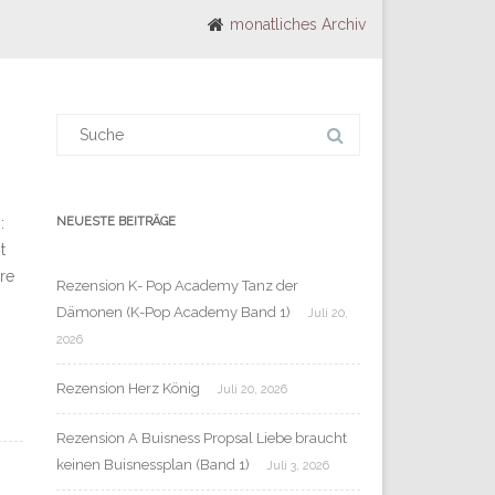
monatliches Archiv
Suchergebnis
für:
:
NEUESTE BEITRÄGE
t
re
Rezension K- Pop Academy Tanz der
Dämonen (K-Pop Academy Band 1)
Juli 20,
2026
Rezension Herz König
Juli 20, 2026
Rezension A Buisness Propsal Liebe braucht
keinen Buisnessplan (Band 1)
Juli 3, 2026