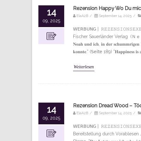
Rezension Happy Wo Du mich 
14
ElaA2B
/
September 14, 2025
/
09, 2025
𝖶𝖤𝖱𝖡𝖴𝖭𝖦 | 𝚁𝙴𝚉𝙴𝙽𝚂𝙸𝙾𝙽
Fischer Sauerländer Verlag (ＮｅｗＡｄｕｌｔ 
𝐍𝐨𝐚𝐡 𝐮𝐧𝐝 𝐢𝐜𝐡, 𝐢𝐧 𝐝𝐞𝐫 𝐬𝐜𝐡𝐮𝐦𝐦𝐫𝐢𝐠𝐞𝐧 𝐃
𝐤𝐨𝐧𝐧𝐭𝐞.” (𝖲𝖾𝗂𝗍𝖾 189) ”𝐇𝐚𝐩𝐩𝐢𝐧𝐞𝐬𝐬 𝐢𝐬 𝐚
Weiterlesen
Rezension Dread Wood – Töd
14
ElaA2B
/
September 14, 2025
/
09, 2025
𝖶𝖤𝖱𝖡𝖴𝖭𝖦 | 𝚁𝙴𝚉𝙴𝙽𝚂𝙸𝙾𝙽𝚂𝙴
Bereitstellung durch Vorable