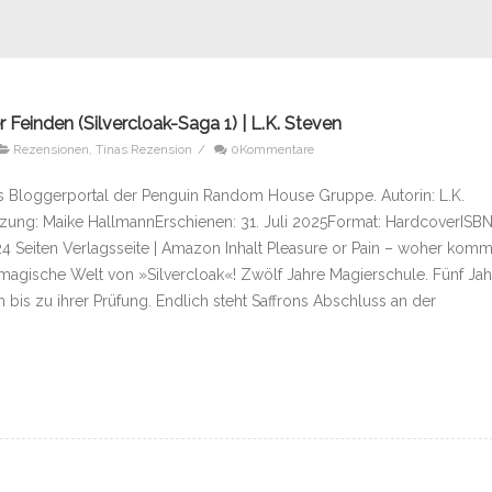
r Feinden (Silvercloak-Saga 1) | L.K. Steven
Rezensionen
,
Tinas Rezension
/
0Kommentare
 Bloggerportal der Penguin Random House Gruppe. Autorin: L.K.
zung: Maike HallmannErschienen: 31. Juli 2025Format: HardcoverISBN
4 Seiten Verlagsseite | Amazon Inhalt Pleasure or Pain – woher komm
magische Welt von »Silvercloak«! Zwölf Jahre Magierschule. Fünf Jah
 bis zu ihrer Prüfung. Endlich steht Saffrons Abschluss an der