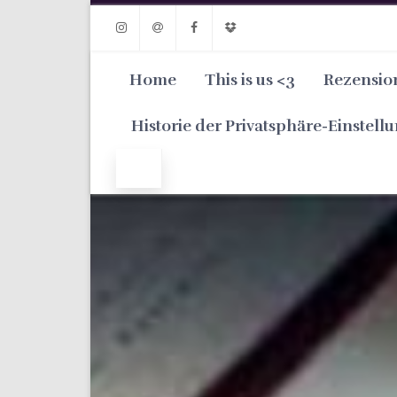
Instagram
Email
Facebook
Dropbox
Home
This is us <3
Rezensio
Historie der Privatsphäre-Einstell