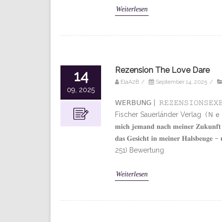
Weiterlesen
Rezension The Love Dare
14
ElaA2B
/
September 14, 2025
/
09, 2025
𝖶𝖤𝖱𝖡𝖴𝖭𝖦 | 𝚁𝙴𝚉𝙴𝙽𝚂𝙸𝙾𝙽
Fischer Sauerländer Verlag (ＮｅｗＡｄｕｌｔ ) ”𝐃𝐚
𝐦𝐢𝐜𝐡 𝐣𝐞𝐦𝐚𝐧𝐝 𝐧𝐚𝐜𝐡 𝐦𝐞𝐢𝐧𝐞𝐫 𝐙𝐮𝐤𝐮𝐧𝐟𝐭 
𝐝𝐚𝐬 𝐆𝐞𝐬𝐢𝐜𝐡𝐭 𝐢𝐧 𝐦𝐞𝐢𝐧𝐞𝐫 𝐇𝐚𝐥𝐬𝐛𝐞𝐮𝐠𝐞 – 
251) Bewertung
Weiterlesen