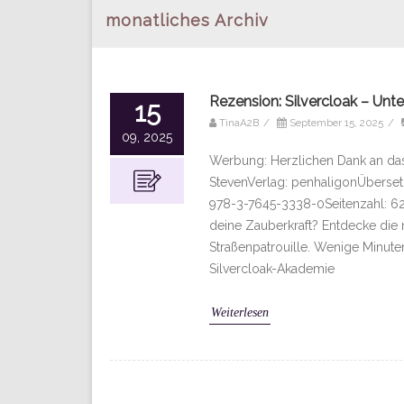
monatliches Archiv
Rezension: Silvercloak – Unte
15
TinaA2B
/
September 15, 2025
/
09, 2025
Werbung: Herzlichen Dank an das
StevenVerlag: penhaligonÜberset
978-3-7645-3338-0Seitenzahl: 62
deine Zauberkraft? Entdecke die 
Straßenpatrouille. Wenige Minuten
Silvercloak-Akademie
Weiterlesen