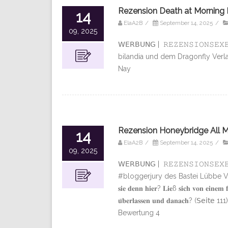
Rezension Death at Morning
14
ElaA2B
/
September 14, 2025
/
09, 2025
𝖶𝖤𝖱𝖡𝖴𝖭𝖦 | 𝚁𝙴𝚉𝙴𝙽𝚂𝙸𝙾𝙽
bilandia und dem Dragonfly Ver
Nay
Rezension Honeybridge All M
14
ElaA2B
/
September 14, 2025
/
09, 2025
𝖶𝖤𝖱𝖡𝖴𝖭𝖦 | 𝚁𝙴𝚉𝙴𝙽𝚂𝙸𝙾𝙽
#bloggerjury des Bastei Lübbe Verlags (ＮｅｗＡｄ
𝐬𝐢𝐞 𝐝𝐞𝐧𝐧 𝐡𝐢𝐞𝐫? 𝐋𝐢𝐞ß 𝐬𝐢𝐜𝐡 𝐯𝐨𝐧 𝐞𝐢𝐧𝐞𝐦
𝐮̈𝐛𝐞𝐫𝐥𝐚𝐬𝐬𝐞𝐧 𝐮𝐧𝐝 𝐝𝐚𝐧𝐚𝐜𝐡? (𝖲𝖾𝗂𝗍𝖾 111) 
Bewertung 4