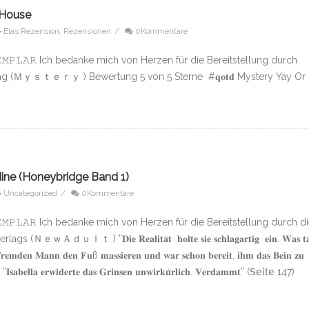
 House
Elas Rezension
,
Rezensionen
/
0Kommentare
𝙴𝚇𝙴𝙼𝙿𝙻𝙰𝚁 Ich bedanke mich von Herzen für die Bereitstellung durch
lag (Ｍｙｓｔｅｒｙ ) Bewertung 5 von 5 Sterne #𝐪𝐨𝐭𝐝 Mystery Yay Or
ine (Honeybridge Band 1)
Uncategorized
/
0Kommentare
𝙴𝚇𝙴𝙼𝙿𝙻𝙰𝚁 Ich bedanke mich von Herzen für die Bereitstellung durch d
ｕｌｔ ) ”𝐃𝐢𝐞 𝐑𝐞𝐚𝐥𝐢𝐭𝐚̈𝐭 𝐡𝐨𝐥𝐭𝐞 𝐬𝐢𝐞 𝐬𝐜𝐡𝐥𝐚𝐠𝐚𝐫𝐭𝐢𝐠 𝐞𝐢𝐧. 𝐖𝐚𝐬 𝐭𝐚
 𝐟𝐫𝐞𝐦𝐝𝐞𝐧 𝐌𝐚𝐧𝐧 𝐝𝐞𝐧 𝐅𝐮ß 𝐦𝐚𝐬𝐬𝐢𝐞𝐫𝐞𝐧 𝐮𝐧𝐝 𝐰𝐚𝐫 𝐬𝐜𝐡𝐨𝐧 𝐛𝐞𝐫𝐞𝐢𝐭, 𝐢𝐡𝐦 𝐝𝐚𝐬 𝐁𝐞𝐢𝐧 𝐳𝐮
”𝐈𝐬𝐚𝐛𝐞𝐥𝐥𝐚 𝐞𝐫𝐰𝐢𝐝𝐞𝐫𝐭𝐞 𝐝𝐚𝐬 𝐆𝐫𝐢𝐧𝐬𝐞𝐧 𝐮𝐧𝐰𝐢𝐫𝐤𝐮̈𝐫𝐥𝐢𝐜𝐡. 𝐕𝐞𝐫𝐝𝐚𝐦𝐦𝐭” (𝖲𝖾𝗂𝗍𝖾 147)